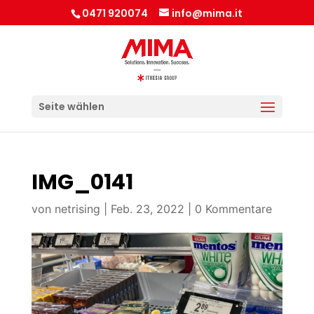
0471 920074
info@mima.it
Seite wählen
IMG_0141
von
netrising
|
Feb. 23, 2022
|
0 Kommentare