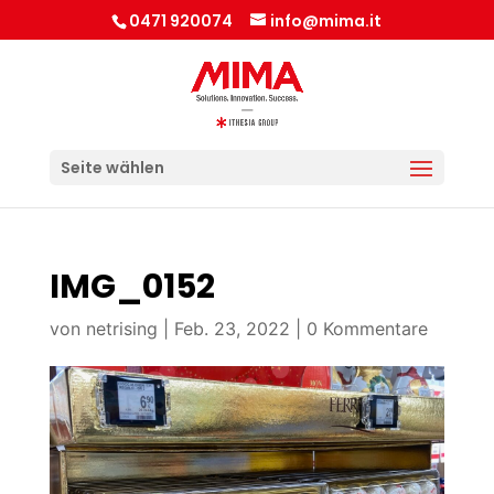
0471 920074
info@mima.it
Seite wählen
IMG_0152
von
netrising
|
Feb. 23, 2022
|
0 Kommentare