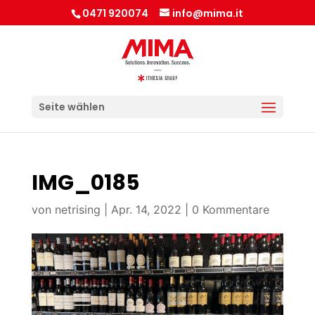
0471 920074
info@mima.it
Seite wählen
IMG_0185
von
netrising
|
Apr. 14, 2022
|
0 Kommentare