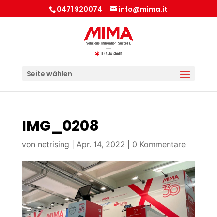
0471 920074
info@mima.it
Seite wählen
IMG_0208
von
netrising
|
Apr. 14, 2022
|
0 Kommentare