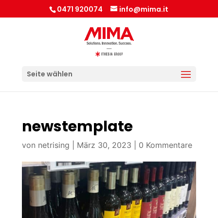
0471 920074
info@mima.it
Seite wählen
newstemplate
von
netrising
|
März 30, 2023
|
0 Kommentare