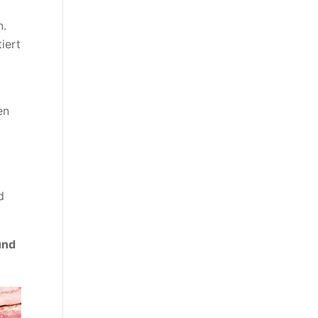
n.
iert
en
d
nd