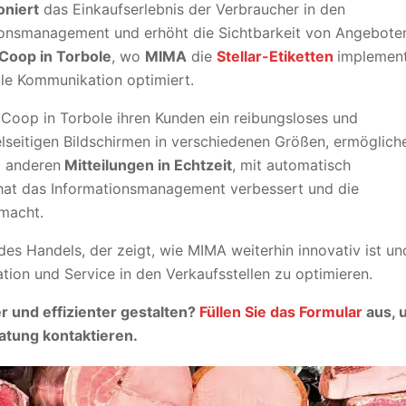
oniert
das Einkaufserlebnis der Verbraucher in den
tionsmanagement und erhöht die Sichtbarkeit von Angebote
Coop in Torbole
, wo
MIMA
die
Stellar-Etiketten
implement
elle Kommunikation optimiert.
e Coop in Torbole ihren Kunden ein reibungsloses und
vielseitigen Bildschirmen in verschiedenen Größen, ermöglich
 anderen
Mitteilungen in Echtzeit
, mit automatisch
on hat das Informationsmanagement verbessert und die
macht.
g des Handels, der zeigt, wie MIMA weiterhin innovativ ist un
ion und Service in den Verkaufsstellen zu optimieren.
 und effizienter gestalten?
Füllen Sie das Formular
aus,
u
atung kontaktieren.