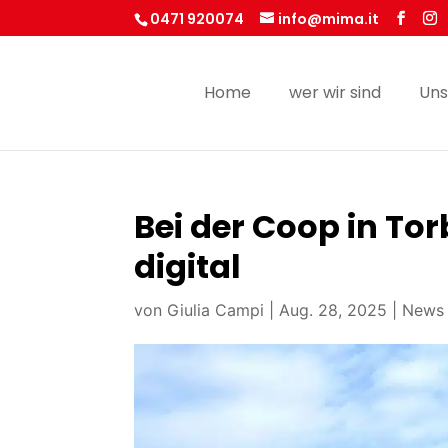
0471 920074
info@mima.it
Home
wer wir sind
Uns
Bei der Coop in Torb
digital
von
Giulia Campi
|
Aug. 28, 2025
|
News