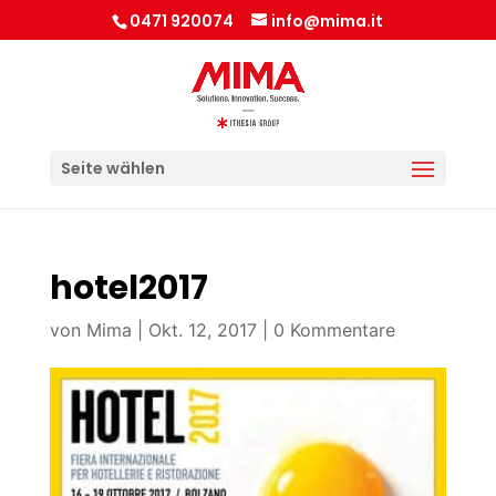
0471 920074
info@mima.it
Seite wählen
hotel2017
von
Mima
|
Okt. 12, 2017
|
0 Kommentare