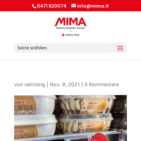
0471 920074
info@mima.it
Seite wählen
von
netrising
|
Nov. 9, 2021
|
0 Kommentare