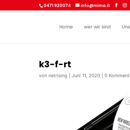
0471 920074
info@mima.it
Home
wer wir sind
Uns
k3-f-rt
von
netrising
|
Juni 11, 2020
|
0 Komment