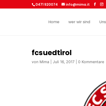
0471 920074
info@mima.it
Home
wer wir sind
Uns
fcsuedtirol
von
Mima
|
Juli 16, 2017
|
0 Kommentare