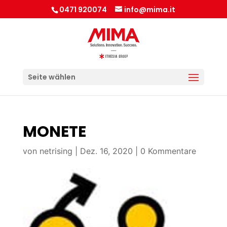
0471 920074
info@mima.it
Seite wählen
MONETE
von
netrising
|
Dez. 16, 2020
|
0 Kommentare