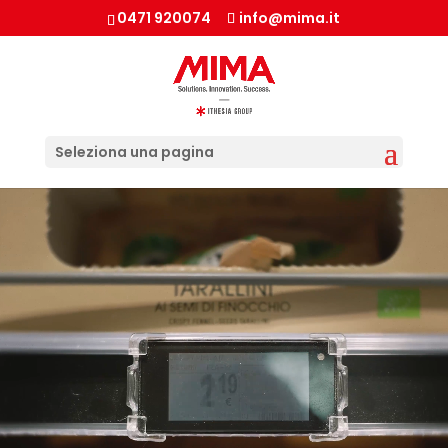
0471 920074
info@mima.it
Seleziona una pagina
Video
Player