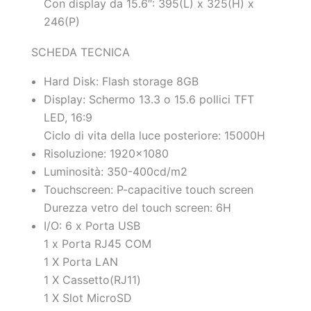
Con display da 15.6″: 395(L) x 325(H) x
246(P)
SCHEDA TECNICA
Hard Disk: Flash storage 8GB
Display: Schermo 13.3 o 15.6 pollici TFT
LED, 16:9
Ciclo di vita della luce posteriore: 15000H
Risoluzione: 1920×1080
Luminosità: 350-400cd/m2
Touchscreen: P-capacitive touch screen
Durezza vetro del touch screen: 6H
I/O: 6 x Porta USB
1 x Porta RJ45 COM
1 X Porta LAN
1 X Cassetto(RJ11)
1 X Slot MicroSD