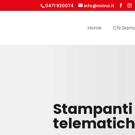
0471 920074
info@mima.it
Home
Chi Siam
Stampanti
telematic