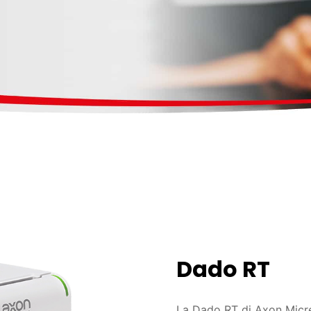
Dado RT
La Dado RT di Axon Micre