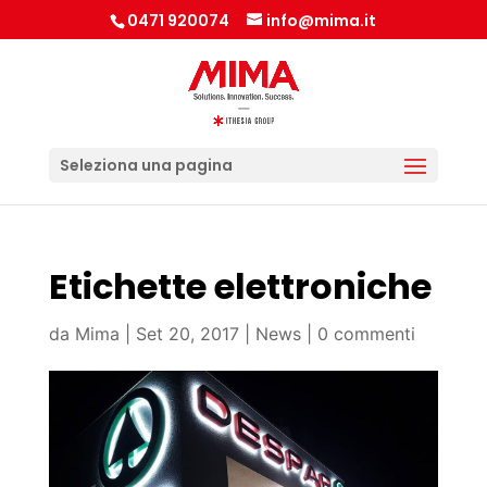
0471 920074
info@mima.it
Seleziona una pagina
Etichette elettroniche
da
Mima
|
Set 20, 2017
|
News
|
0 commenti