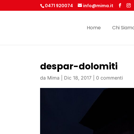
0471 920074
info@mima.it
Home
Chi Siam
despar-dolomiti
da
Mima
|
Dic 18, 2017
|
0 commenti