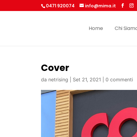
0471 920074
info@mima.it
Home
Chi Siam
Cover
da
netrising
|
Set 21, 2021
|
0 commenti