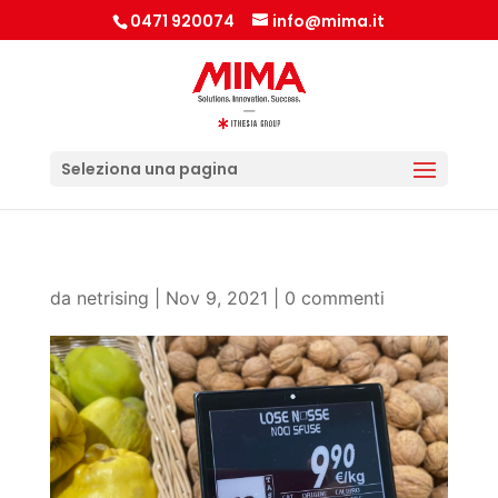
0471 920074
info@mima.it
Seleziona una pagina
da
netrising
|
Nov 9, 2021
|
0 commenti