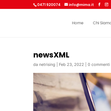
0471 920074
info@mima.it
Home
Chi Siam
newsXML
da
netrising
|
Feb 23, 2022
|
0 commenti