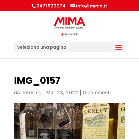
0471 920074
info@mima.it
Seleziona una pagina
IMG_0157
da
netrising
|
Mar 23, 2022
|
0 commenti