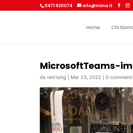
0471 920074
info@mima.it
Home
Chi Siam
MicrosoftTeams-im
da
netrising
|
Mar 23, 2022
|
0 commenti