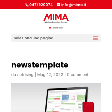
0471 920074
info@mima.it
Seleziona una pagina
newstemplate
da
netrising
|
Mag 12, 2022
|
0 commenti