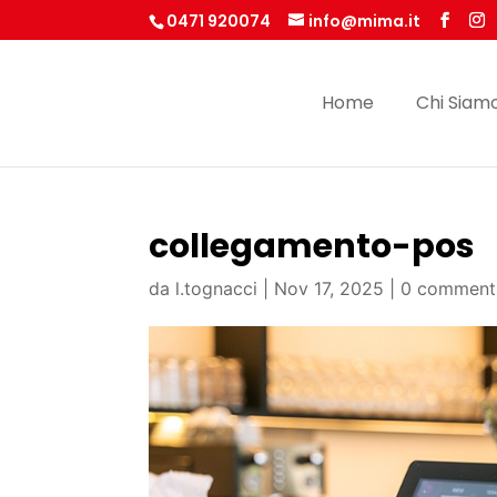
0471 920074
info@mima.it
Home
Chi Siam
collegamento-pos
da
l.tognacci
|
Nov 17, 2025
|
0 comment