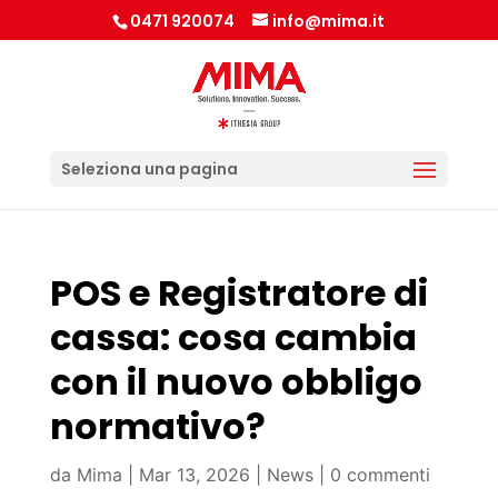
0471 920074
info@mima.it
Seleziona una pagina
POS e Registratore di
cassa: cosa cambia
con il nuovo obbligo
normativo?
da
Mima
|
Mar 13, 2026
|
News
|
0 commenti