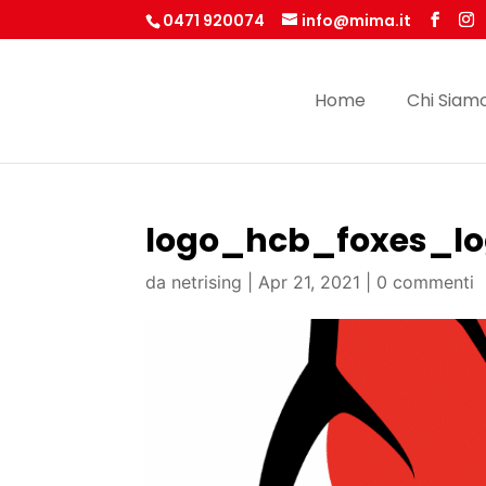
0471 920074
info@mima.it
Home
Chi Siam
logo_hcb_foxes_l
da
netrising
|
Apr 21, 2021
|
0 commenti