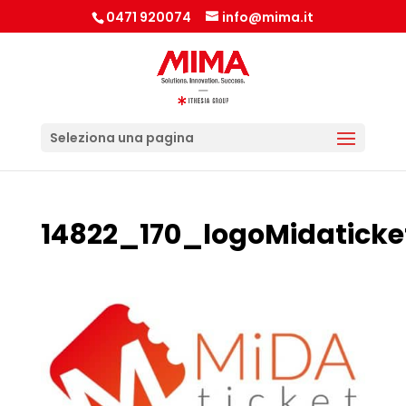
0471 920074
info@mima.it
Seleziona una pagina
14822_170_logoMidaticke