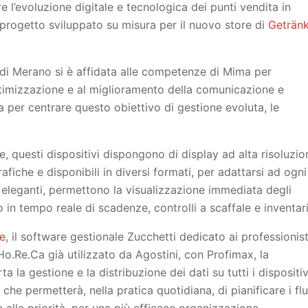
l’evoluzione digitale e tecnologica dei punti vendita in
 progetto sviluppato su misura per il nuovo store di
Geträn
a di Merano si è affidata alle competenze di Mima per
ottimizzazione e al miglioramento della comunicazione e
za per centrare questo obiettivo di gestione evoluta, le
, questi dispositivi dispongono di display ad alta risoluzio
rafiche e disponibili in diversi formati, per adattarsi ad ogni
 eleganti, permettono la visualizzazione immediata degli
 in tempo reale di scadenze, controlli a scaffale e inventar
ne
, il software gestionale Zucchetti dedicato ai professionist
Ho.Re.Ca già utilizzato da Agostini, con Profimax, la
la gestione e la distribuzione dei dati su tutti i dispositiv
 che permetterà, nella pratica quotidiana, di pianificare i flu
a e alle priorità, per una più efficace organizzazione.