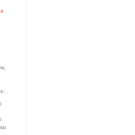
ke
ne,
io.
i
i
ssi