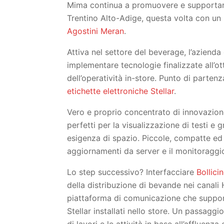
Mima continua a promuovere e supportare 
Trentino Alto-Adige, questa volta con un
Agostini Meran
.
Attiva nel settore del beverage, l’aziend
implementare tecnologie finalizzate all’
dell’operatività in-store. Punto di parten
etichette elettroniche Stellar
.
Vero e proprio concentrato di innovazione
perfetti per la visualizzazione di testi e g
esigenza di spazio. Piccole, compatte ed
aggiornamenti da server e il monitoraggio
Lo step successivo? Interfacciare
Bollici
della distribuzione di bevande nei canali 
piattaforma di comunicazione che supporta 
Stellar installati nello store. Un passaggio
di lavori e le attività in base all’affluenz