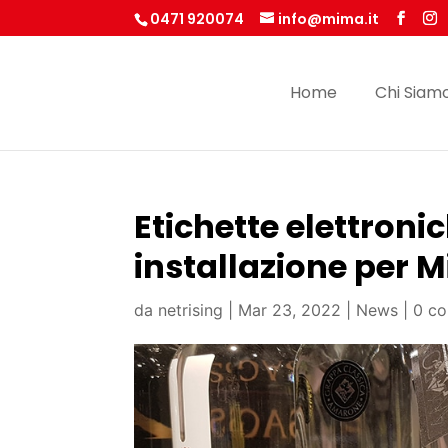
0471 920074
info@mima.it
Home
Chi Siam
Etichette elettroni
installazione per 
da
netrising
|
Mar 23, 2022
|
News
|
0 c